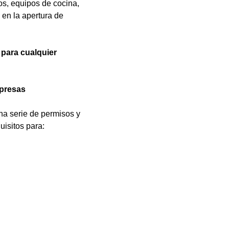
os, equipos de cocina,
 en la apertura de
á para cualquier
rpresas
na serie de permisos y
uisitos para: